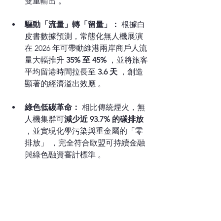
雙重輸出 。
驅動「流量」轉「留量」：
 根據白
皮書數據預測，常態化無人機展演
在 2026 年可帶動維港兩岸商戶人流
量大幅推升 
35% 至 45%
 ，並將旅客
平均留港時間拉長至 
3.6 天
 ，創造
顯著的經濟溢出效應 。
綠色低碳革命：
 相比傳統煙火，無
人機集群可
減少近 93.7% 的碳排放
，並實現化學污染與重金屬的「零
排放」 ，完全符合歐盟可持續金融
與綠色融資審計標準 。