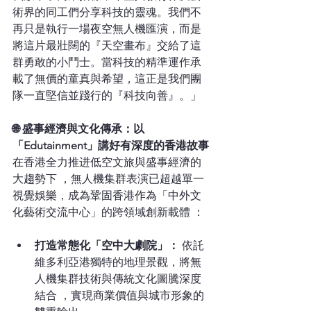
術界的同工們分享科技的靈魂。我們不
再只是執行一場夜空無人機匯演，而是
將這片最壯闊的『天空畫布』交給了這
群勇敢的小鬥士。當科技的精準運作承
載了無價的童真與希望，這正是我們團
隊一直堅信並踐行的『科技向善』。」
🌐 盛事經濟與文化傳承：以
「Edutainment」講好有深度的香港故事
在香港全力推进低空文旅與盛事經濟的
大趨勢下 ，無人機集群表演已超越單一
視覺娛樂，成為鞏固香港作為「中外文
化藝術交流中心」的跨領域創新載體 ：
打造常態化「空中大劇院」：
 依託
維多利亞港獨特的地理景觀，將無
人機集群技術與傳統文化圖騰深度
結合 ，實現商業價值與城市形象的