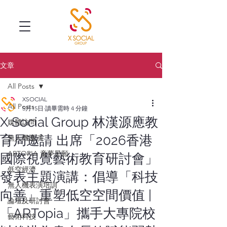
文章
All Posts
XSOCIAL
All Posts
5月15日
讀畢需時 4 分鐘
X Social Group 林漢源應教
媒體訪問
育局邀請 出席「2026香港
無人機匯演
ARTOPIA 童夢星願
國際視覺藝術教育研討會」
低空經濟
發表主題演講：倡導「科技
無人機表演培訓
向善」重塑低空空間價值 |
論壇及研討會
「ARTopia」攜手大專院校
藝術科技