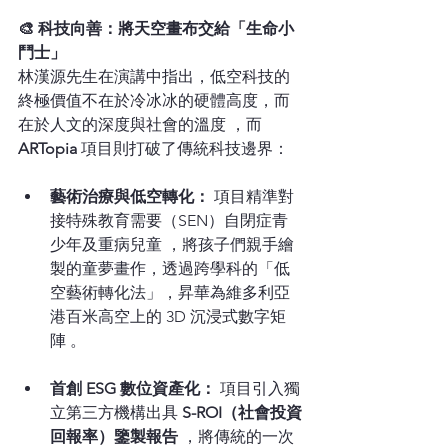
🎨 科技向善：將天空畫布交給「生命小
鬥士」
林漢源先生在演講中指出，低空科技的
終極價值不在於冷冰冰的硬體高度，而
在於人文的深度與社會的溫度 ，而 
ARTopia
 項目則打破了傳統科技邊界：
藝術治療與低空轉化：
 項目精準對
接特殊教育需要（SEN）自閉症青
少年及重病兒童 ，將孩子們親手繪
製的童夢畫作，透過跨學科的「低
空藝術轉化法」，昇華為維多利亞
港百米高空上的 3D 沉浸式數字矩
陣 。
首創 ESG 數位資產化：
 項目引入獨
立第三方機構出具 
S-ROI（社會投資
回報率）鑒製報告
 ，將傳統的一次