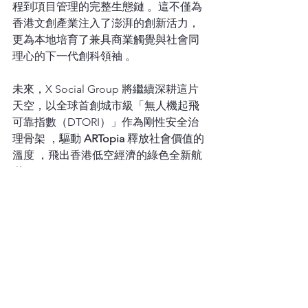
程到項目管理的完整生態鏈 。這不僅為
香港文創產業注入了澎湃的創新活力，
更為本地培育了兼具商業觸覺與社會同
理心的下一代創科領袖 。
未來，X Social Group 將繼續深耕這片
天空，以全球首創城市級「無人機起飛
可靠指數（DTORI）」作為剛性安全治
理骨架 ，驅動 
ARTopia
 釋放社會價值的
溫度 ，飛出香港低空經濟的綠色全新航
道 。
🔍 關於 X Social Group（艾希妮集團）
X Social Group 是香港跨界別整合與 藝
術科技 的先驅企業，致力推動香港 「旅
遊、創科、文化與慈善」 四大支柱融合
發展。作為香港無人機光影秀的核心推
動者，集團聯合發起並推出：  
全球首個城市級 無人機起飛可靠指