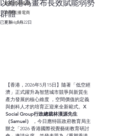
以維港為畫布長效賦能弱勢
帆船維港巡遊
群體
跨境直播電商
X Insights
已更新：
5月22日
【香港，2026年5月15日】隨著「低空經
濟」正式躍升為智慧城市競爭與新質生
產力發展的核心維度 ，空間價值的定義
與創科人才的培育正迎來全新範式。
X 
Social Group行政總裁林漢源先生
（Samuel）
 ，今日應特區政府教育局主
辦之「2026 香港國際視覺藝術教育研討
會」邀請出席，並發表題為《重塑香港