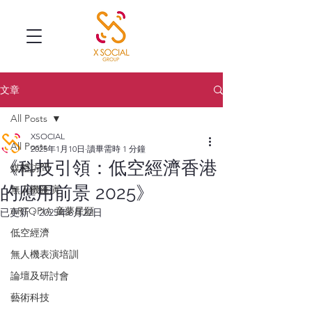
文章
All Posts
XSOCIAL
All Posts
2025年1月10日
讀畢需時 1 分鐘
《科技引領：低空經濟香港
媒體訪問
的應用前景 2025》
無人機匯演
ARTOPIA 童夢星願
已更新：
2025年6月22日
低空經濟
無人機表演培訓
論壇及研討會
藝術科技