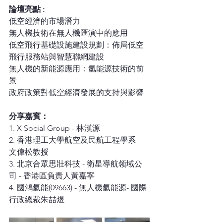
論壇亮點 :
低空經濟的市場潛力
無人機技術在無人機匯演中的應用
低空飛行基礎設施建設規劃：佈局低空
飛行服務站與智慧聯網建設
無人機的新能源應用：氫能源技術的前
景
政府政策對低空經濟發展的支持與影響
分享嘉賓：
1. X Social Group - 林漢源
2. 香港理工大學航空及民航工程學系 - 
文偉松教授
3. 北京合眾思壯科技 - 衛星導航领域公
司 - 香港區負責人黃嘉寧
4. 國鴻氫能(09663) - 無人機氫能源- 國際
行政總裁朱喆煜