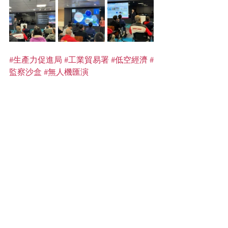
#生產力促進局
#工業貿易署
#低空經濟
#
監察沙盒
#無人機匯演