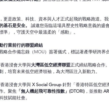
，更是政策、科技、資本與人才正式起飛的戰略跑道。我
的基石是安全。
 誠邀您蒞臨這場具歷史性戰略意義的盛
標準」，守護天空中最溫柔的「感動」。
動行業前行的聯盟締結
戰略合作備忘錄（MOU）簽署儀式，標誌著產學研跨界
 香港浸會大學與
大灣區低空經濟聯盟
正式締結戰略合作
劃，培育未來低空經濟領袖，為大灣區注入新動力。
 香港浸會大學與 
X Social Group
 針對「香港特區低空經
作。聚焦
「無人機起飛可靠性指數」(DTORI)
，並推動 
AR
科技賦能社會。