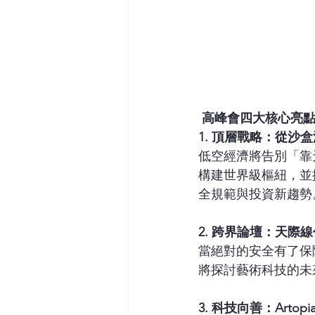
 高峰會四大核心亮
1. 頂層戰略：從沙
低空經濟將告別「靠
構建世界級樞紐，並
全規範與投資新趨勢
2. 跨界論壇：天際
當絕對的安全有了保
將探討藝術科技的未
3. 科技向善：Artop