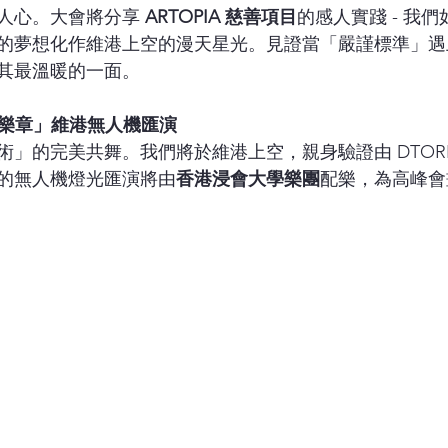
人心。大會將分享 
ARTOPIA 慈善項目
的感人實踐 - 我
的夢想化作維港上空的漫天星光。見證當「嚴謹標準」遇
其最溫暖的一面。
影樂章」維港無人機匯演
」的完美共舞。我們將於維港上空，親身驗證由 DTORI
的無人機燈光匯演將由
香港浸會大學樂團
配樂，為高峰會