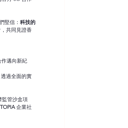
們堅信：
科技的
會，共同見證香
合作邁向新紀
。透過全面的實
濟監管沙盒項
TOPIA
 企業社