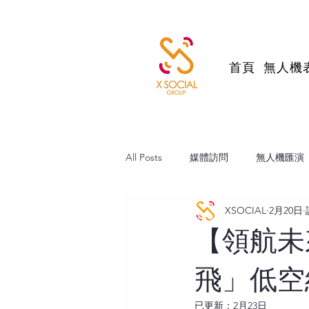
首頁
無人機
All Posts
媒體訪問
無人機匯演
XSOCIAL
2月20日
帆船維港巡遊
跨境直播電商
【領航未
飛」低空經
已更新：
2月23日