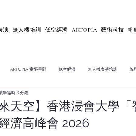
表演
無人機培訓
低空經濟
ARTOPIA
藝術科技
帆
ARTOPIA 童夢星願
低空經濟
無人機表演培訓
論
讀畢需時 3 分鐘
X Insights
來天空】香港浸會大學「
濟高峰會 2026