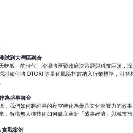
點
盒測試到大灣區融合
天吃飯」的時代。論壇將匯聚政府決策層與科技巨頭，深
探討如何將 
DTORI
 等量化風險指數納入行業標準，引領
。
線作為盛事舞台
障，我們如何將維港的夜空轉化為最具文化影響力的敘事
來，解構無人機技術如何徹底革新「盛事經濟」與城市旅
ia 實戰案例