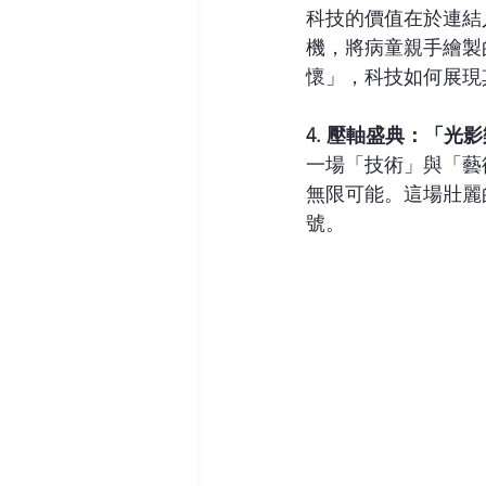
科技的價值在於連結
機，將病童親手繪製
懷」，科技如何展現
4. 壓軸盛典：「光
一場「技術」與「藝術
無限可能。這場壯麗
號。