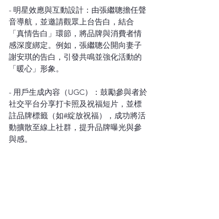
- 明星效應與互動設計：由張繼聰擔任聲
音導航，並邀請觀眾上台告白，結合
「真情告白」環節，將品牌與消費者情
感深度綁定。例如，張繼聰公開向妻子
謝安琪的告白，引發共鳴並強化活動的
「暖心」形象。  
- 用戶生成內容（UGC）：鼓勵參與者於
社交平台分享打卡照及祝福短片，並標
註品牌標籤（如#綻放祝福），成功將活
動擴散至線上社群，提升品牌曝光與參
與感。