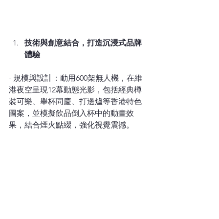
技術與創意結合，打造沉浸式品牌
體驗
- 規模與設計：動用600架無人機，在維
港夜空呈現12幕動態光影，包括經典樽
裝可樂、舉杯同慶、打邊爐等香港特色
圖案，並模擬飲品倒入杯中的動畫效
果，結合煙火點綴，強化視覺震撼。  