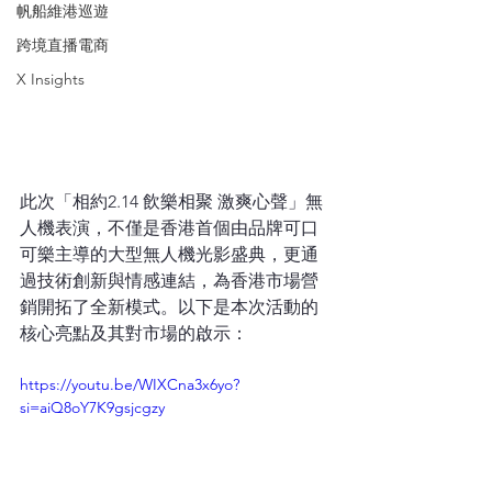
帆船維港巡遊
跨境直播電商
X Insights
此次「相約2.14 飲樂相聚 激爽心聲」無
人機表演，不僅是香港首個由品牌可口
可樂主導的大型無人機光影盛典，更通
過技術創新與情感連結，為香港市場營
銷開拓了全新模式。以下是本次活動的
核心亮點及其對市場的啟示：
https://youtu.be/WIXCna3x6yo?
si=aiQ8oY7K9gsjcgzy