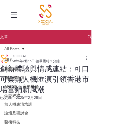
文章
All Posts
XSOCIAL
All Posts
2025年2月16日
讀畢需時 2 分鐘
創新體驗與情感連結：可口
媒體訪問
可樂無人機匯演引領香港市
無人機匯演
ARTOPIA 童夢星願
場營銷新風潮
低空經濟
已更新：
2025年2月28日
無人機表演培訓
論壇及研討會
藝術科技