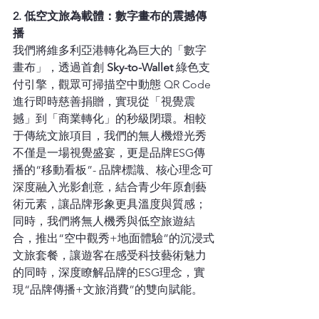
2. 低空文旅為載體：數字畫布的震撼傳
播
我們將維多利亞港轉化為巨大的「數字
畫布」，透過首創
 Sky-to-Wallet 
綠色支
付引擎，觀眾可掃描空中動態 QR Code 
進行即時慈善捐贈，實現從「視覺震
撼」到「商業轉化」的秒級閉環。相較
于傳統文旅項目，我們的無人機燈光秀
不僅是一場視覺盛宴，更是品牌ESG傳
播的“移動看板”- 品牌標識、核心理念可
深度融入光影創意，結合青少年原創藝
術元素，讓品牌形象更具溫度與質感；
同時，我們將無人機秀與低空旅遊結
合，推出“空中觀秀+地面體驗”的沉浸式
文旅套餐，讓遊客在感受科技藝術魅力
的同時，深度瞭解品牌的ESG理念，實
現“品牌傳播+文旅消費”的雙向賦能。