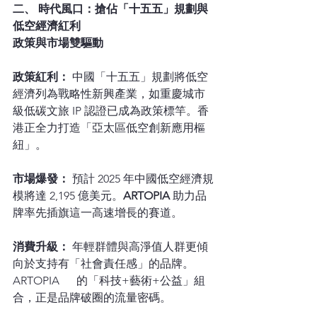
二、 時代風口：搶佔「十五五」規劃與
低空經濟紅利
政策與市場雙驅動
政策紅利：
 中國「十五五」規劃將低空
經濟列為戰略性新興產業，如重慶城市
級低碳文旅 IP 認證已成為政策標竿。香
港正全力打造「亞太區低空創新應用樞
紐」。
市場爆發：
 預計 2025 年中國低空經濟規
模將達 2,195 億美元。
ARTOPIA 
助力品
牌率先插旗這一高速增長的賽道。
消費升級：
 年輕群體與高淨值人群更傾
向於支持有「社會責任感」的品牌。
ARTOPIA      的「科技+藝術+公益」組
合，正是品牌破圈的流量密碼。