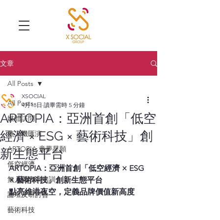
文章
All Posts
XSOCIAL
All Posts
4月18日
讀畢需時 5 分鐘
ARTOPIA：亞洲首創「低空
媒體訪問
經濟 × ESG × 藝術科技」創
無人機匯演
ARTOPIA 童夢星願
新生態平台
低空經濟
ARTOPIA：亞洲首創「低空經濟 × ESG 
無人機表演培訓
× 藝術科技」創新生態平台
點亮維港夜空，定義品牌價值新高度
論壇及研討會
藝術科技