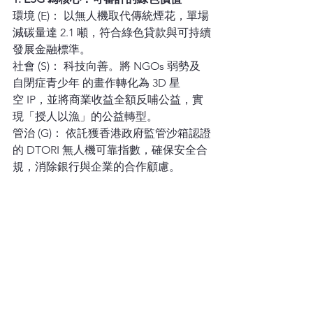
環境 (E)： 以無人機取代傳統煙花，單場
減碳量達 2.1 噸，符合綠色貸款與可持續
發展金融標準。
社會 (S)： 科技向善。將 NGOs 弱勢及
自閉症青少年 的畫作轉化為 3D 星
空 IP，並將商業收益全額反哺公益，實
現「授人以漁」的公益轉型。
管治 (G)： 依託獲香港政府監管沙箱認證
的 DTORI 無人機可靠指數，確保安全合
規，消除銀行與企業的合作顧慮。