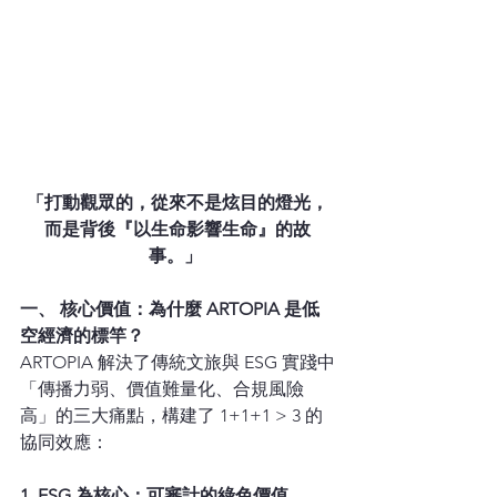
「打動觀眾的，從來不是炫目的燈光，
而是背後『以生命影響生命』的故
事。」 
一、 核心價值：為什麼 ARTOPIA 是低
空經濟的標竿？
ARTOPIA 解決了傳統文旅與 ESG 實踐中
「傳播力弱、價值難量化、合規風險
高」的三大痛點，構建了 1+1+1 > 3 的
協同效應：
1. ESG 為核心：可審計的綠色價值