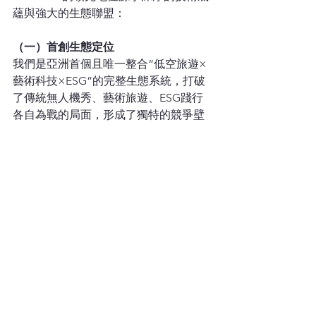
蘊與強大的生態聯盟：
（一）首創生態定位
我們是亞洲首個且唯一整合“低空旅遊×
藝術科技×ESG”的完整生態系統，打破
了傳統無人機秀、藝術旅遊、ESG踐行
各自為戰的局面，形成了獨特的競爭壁
壘，讓品牌贊助獲得獨家的價值曝光與
差異化優勢。
（二）技術與合規壁壘
我們自主研發的無人機起飛可靠指數
DTOR
I安全體系，擁有香港政府低空經
濟監管沙箱官方資格，核心技術團隊擁
有10年以上行業經驗，可確保每一場無
人機秀的安全、穩定、高品質呈現；同
時，我們正在籌備的無人機表演
S-ROI
評
估體系，所有ESG資料均經過協力廠商