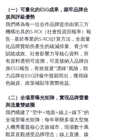
（一）可量化的ESG成果，築牢品牌合
規與評級優勢
我們將為每一位合作品牌提供由第三方
機構出具的S-ROI（社會投資回報率）報
告 - 基於專業的S-ROI計算方法，全面量
化品牌贊助所產生的碳減排量、青少年
賦能成效、社會影響力等核心資料，所
有資料透明可追溯，可直接納入品牌自
身ESG報告，有效規避“漂綠”風險，助
力品牌在ESG評級中脫穎而出，獲得綠
色融資、政策補貼等實際收益。
（二）全場景曝光矩陣，實現品牌聲量
與流量雙破圈
我們構建了“空中+地面+線上+線下”的
全場景曝光矩陣：每年舉辦多場大型無
人機秀覆蓋核心文旅城市，現場數十萬
觀眾直觀感受品牌理念；線上直播、媒