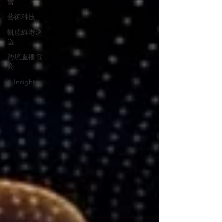
會
藝術科技
帆船維港巡
遊
跨境直播電
商
X Insights