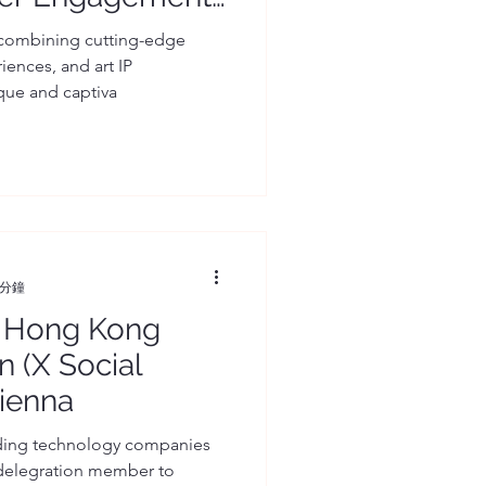
藝術遇上科技：2023
 combining cutting-edge
ences, and art IP
技‧零售」合作案
ique and captiva
 分鐘
s Hong Kong
 (X Social
Vienna
ading technology companies
 delegration member to