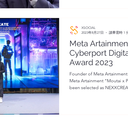
XSOCIAL
2023年8月27日
讀畢需時 1 
Meta Artainme
Cyberport Digit
Award 2023
Founder of Meta Artainment
Meta Artainment "Moutai x P
been selected as NEXXCREATE