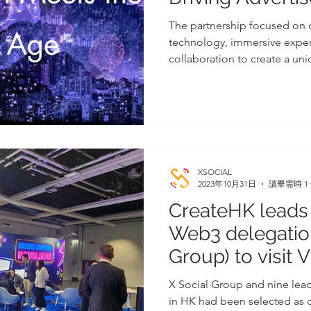
in 2023 | 當
The partnership focused on
technology, immersive experi
年最炫「藝術‧科
collaboration to create a un
例！
XSOCIAL
2023年10月31日
讀畢需時 1
CreateHK lead
Web3 delegation
Group) to visit 
X Social Group and nine le
in HK had been selected as