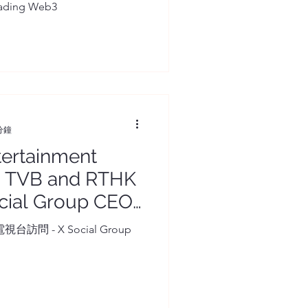
eading Web3
分鐘
ntertainment
" TVB and RTHK
ocial Group CEO
問 - X Social Group