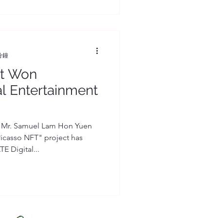
分鐘
nt Won
al Entertainment
 Mr. Samuel Lam Hon Yuen
icasso NFT" project has
 Digital...