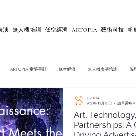
表演
無人機培訓
低空經濟
ARTOPIA
藝術科技
帆
ARTOPIA 童夢星願
低空經濟
無人機表演培訓
論
X Insights
XSOCIAL
2023年12月20日
讀畢需時 4
Art, Technology,
Partnerships: A
Driving Advert