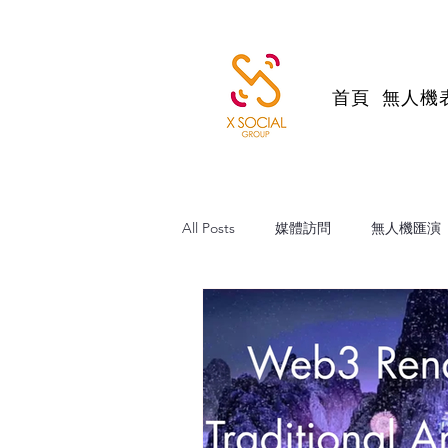
首頁
無人機
All Posts
媒體訪問
無人機匯演
帆船維港巡遊
跨境直播電商